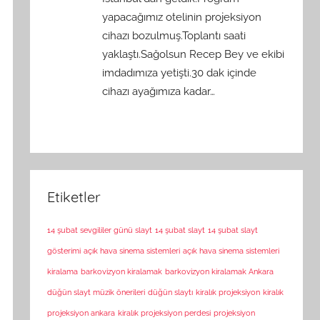
yapacağımız otelinin projeksiyon
cihazı bozulmuş.Toplantı saati
yaklaştı.Sağolsun Recep Bey ve ekibi
imdadımıza yetişti.30 dak içinde
cihazı ayağımıza kadar…
Etiketler
14 şubat sevgililer günü slayt
14 şubat slayt
14 şubat slayt
gösterimi
açık hava sinema sistemleri
açık hava sinema sistemleri
kiralama
barkovizyon kiralamak
barkovizyon kiralamak Ankara
düğün slayt müzik önerileri
düğün slaytı
kiralık projeksiyon
kiralık
projeksiyon ankara
kiralık projeksiyon perdesi
projeksiyon