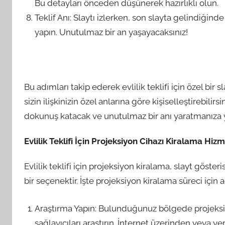
Bu detayları önceden düşünerek hazırlıklı olun.
Teklif Anı: Slaytı izlerken, son slayta gelindiğinde 
yapın. Unutulmaz bir an yaşayacaksınız!
Bu adımları takip ederek evlilik teklifi için özel bir sla
sizin ilişkinizin özel anlarına göre kişiselleştirebilirs
dokunuş katacak ve unutulmaz bir anı yaratmanıza y
Evlilik Teklifi İçin Projeksiyon Cihazı Kiralama Hiz
Evlilik teklifi için projeksiyon kiralama, slayt göste
bir seçenektir. İşte projeksiyon kiralama süreci için 
Araştırma Yapın: Bulunduğunuz bölgede projeksiy
sağlayıcıları araştırın. İnternet üzerinden veya y