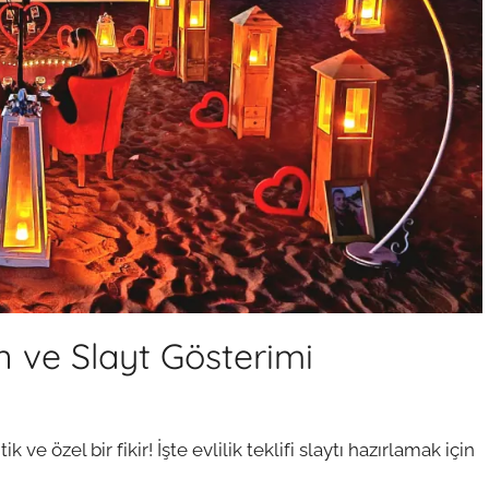
yon ve Slayt Gösterimi
k ve özel bir fikir! İşte evlilik teklifi slaytı hazırlamak için