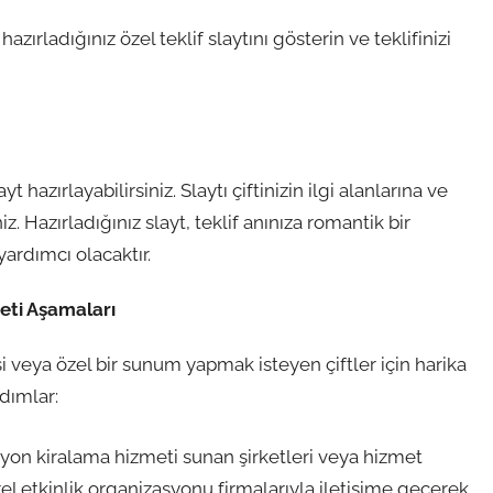
hazırladığınız özel teklif slaytını gösterin ve teklifinizi
yt hazırlayabilirsiniz. Slaytı çiftinizin ilgi alanlarına ve
iniz. Hazırladığınız slayt, teklif anınıza romantik bir
ardımcı olacaktır.
meti Aşamaları
risi veya özel bir sunum yapmak isteyen çiftler için harika
adımlar:
on kiralama hizmeti sunan şirketleri veya hizmet
erel etkinlik organizasyonu firmalarıyla iletişime geçerek