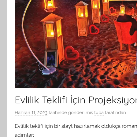
Evlilik Teklifi İçin Projeksi
Haziran 11, 2023
tarihinde gönderilmiş
tuba
tarafından
Evlilik teklifi için bir slayt hazırlamak oldukça romanti
adımlar: