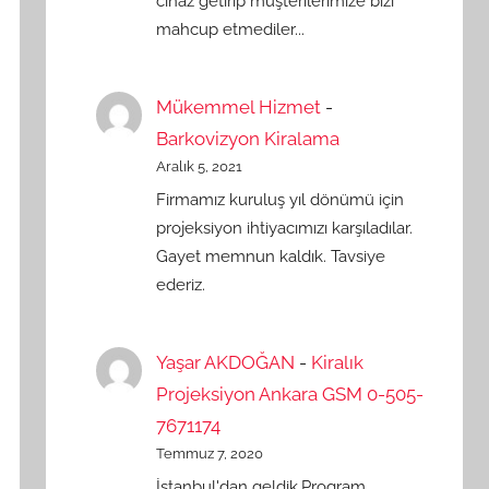
cihaz getirip müşterilerimize bizi
mahcup etmediler...
Mükemmel Hizmet
-
Barkovizyon Kiralama
Aralık 5, 2021
Firmamız kuruluş yıl dönümü için
projeksiyon ihtiyacımızı karşıladılar.
Gayet memnun kaldık. Tavsiye
ederiz.
Yaşar AKDOĞAN
-
Kiralık
Projeksiyon Ankara GSM 0-505-
7671174
Temmuz 7, 2020
İstanbul'dan geldik.Program