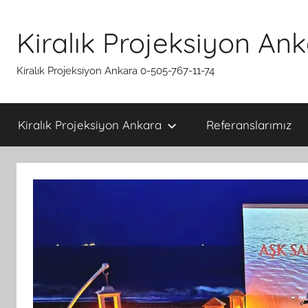
İçeriğe
atla
Kiralık Projeksiyon An
Kiralık Projeksiyon Ankara 0-505-767-11-74
Kiralık Projeksiyon Ankara
Referanslarımız